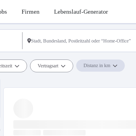
obs
Firmen
Lebenslauf-Generator
Distanz in km
itszeit
Vertragsart
b