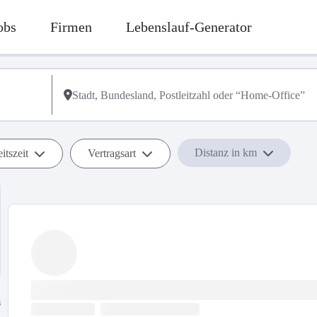
obs
Firmen
Lebenslauf-Generator
Distanz in km
itszeit
Vertragsart
s