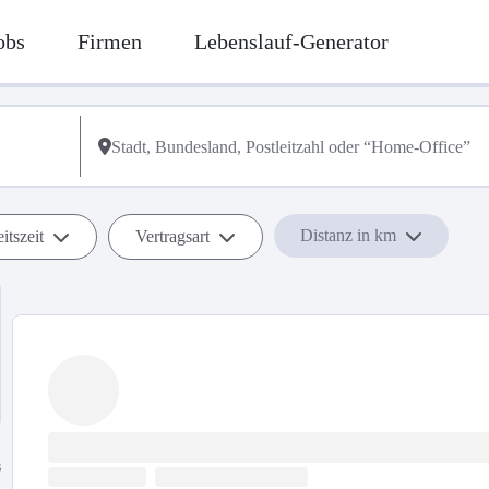
obs
Firmen
Lebenslauf-Generator
Distanz in km
itszeit
Vertragsart
s