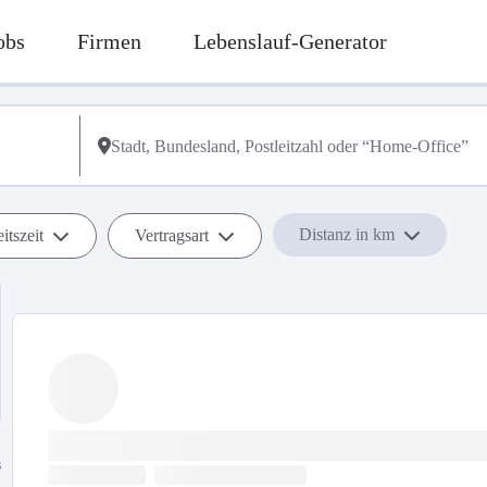
obs
Firmen
Lebenslauf-Generator
Distanz in km
itszeit
Vertragsart
s