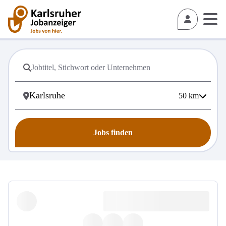
50
km
Jobs finden