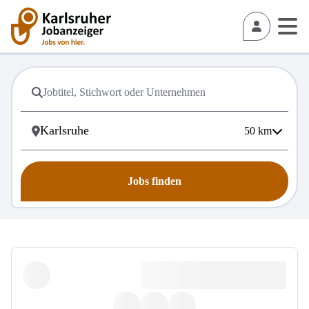
50
km
Jobs finden