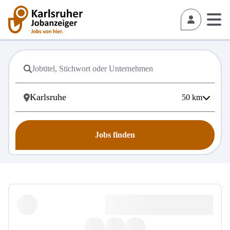
50
km
Jobs finden