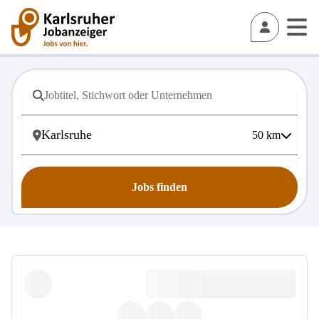
50
km
Jobs finden