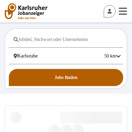
50
km
Jobs finden