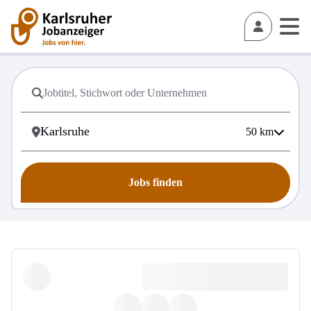
50
km
Jobs finden