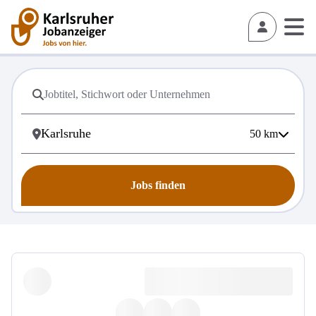
50
km
Jobs finden