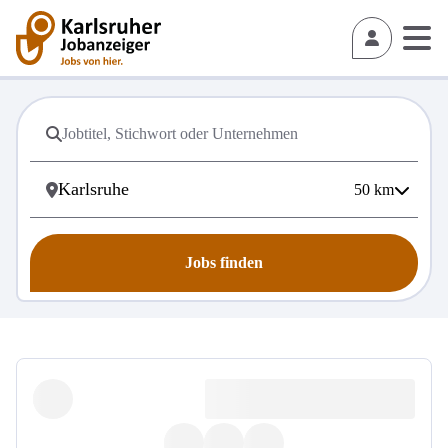
50
km
Jobs finden