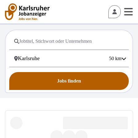
50
km
Jobs finden