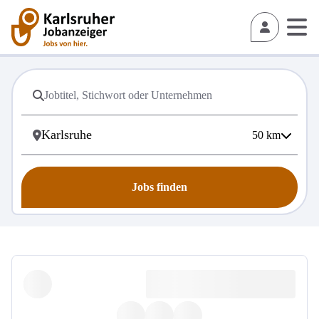
50
km
Jobs finden