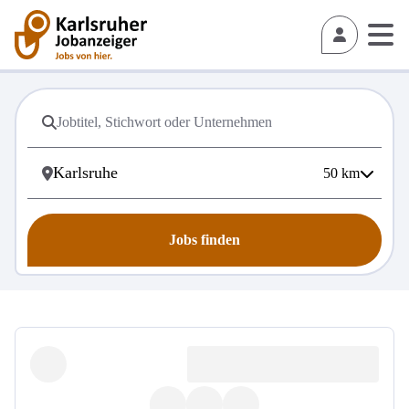
50
km
Jobs finden