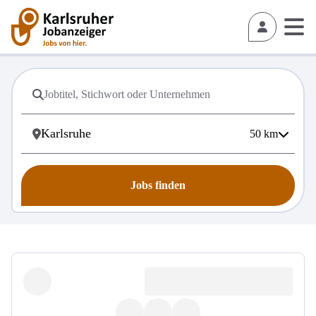
50
km
Jobs finden