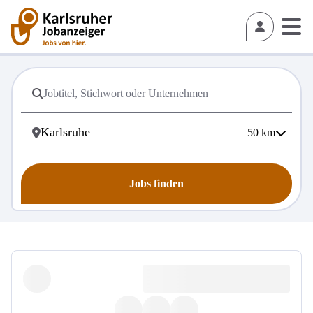
50
km
Jobs finden