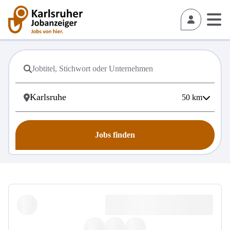
50
km
Jobs finden