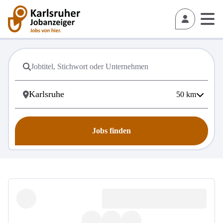
50
km
Jobs finden