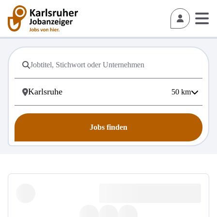
50
km
Jobs finden