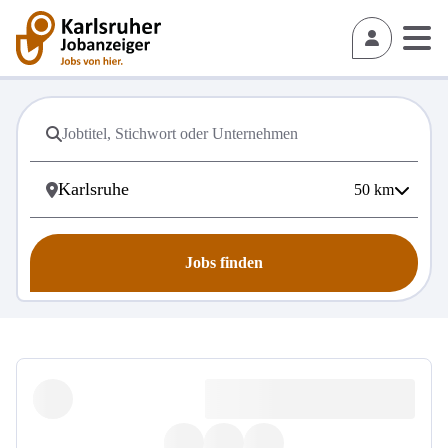
50
km
Jobs finden