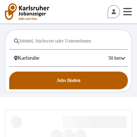
50
km
Jobs finden