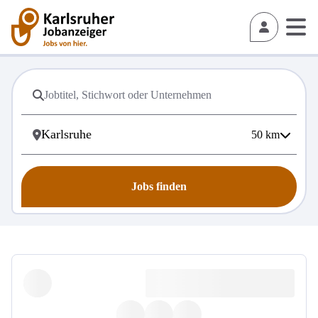
50
km
Jobs finden