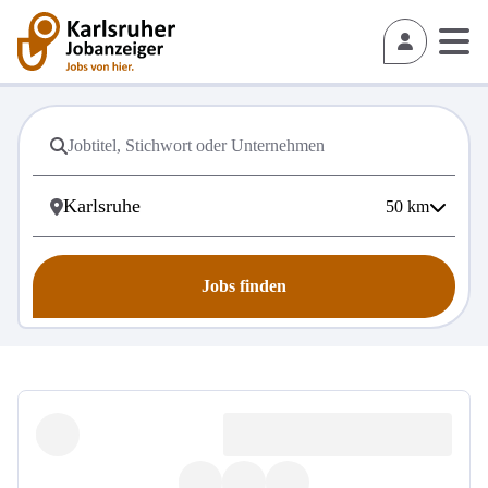
50
km
Jobs finden