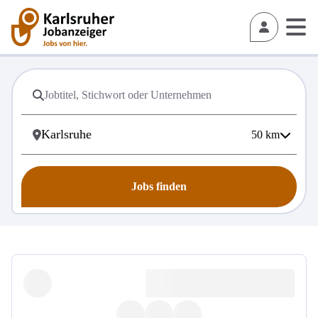
50
km
Jobs finden