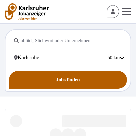
50
km
Jobs finden