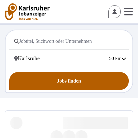
50
km
Jobs finden