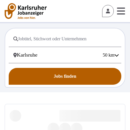
50
km
Jobs finden