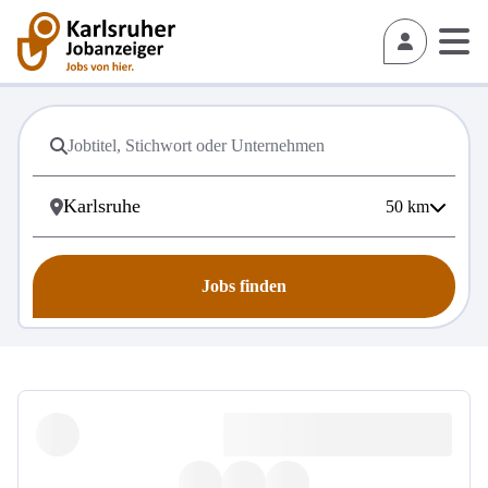
50
km
Jobs finden