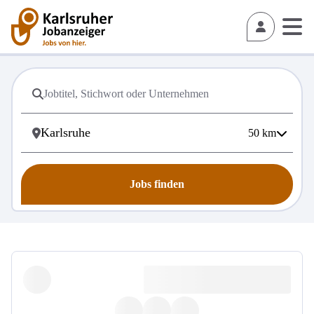
50
km
Jobs finden