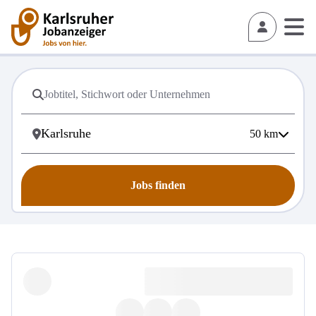
50
km
Jobs finden