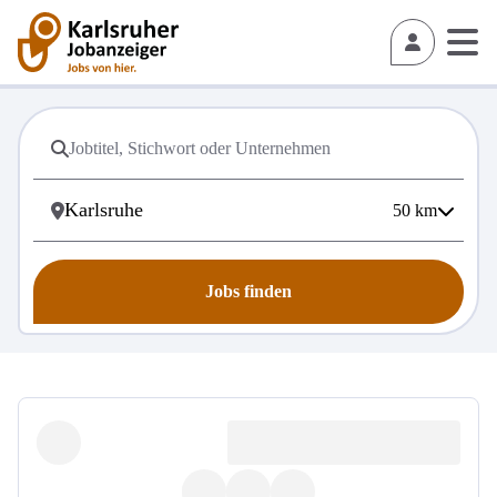
50
km
Jobs finden