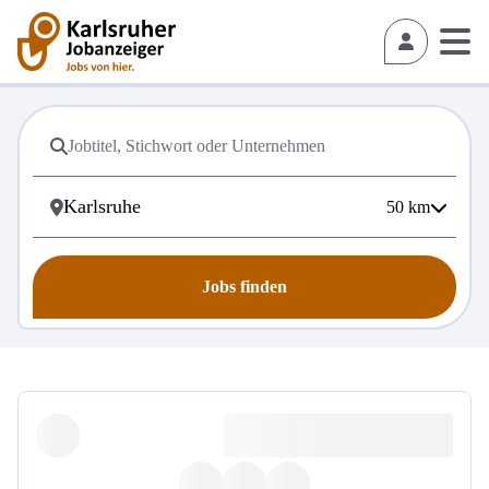
50
km
Jobs finden