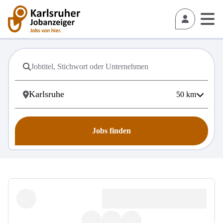
50
km
Jobs finden