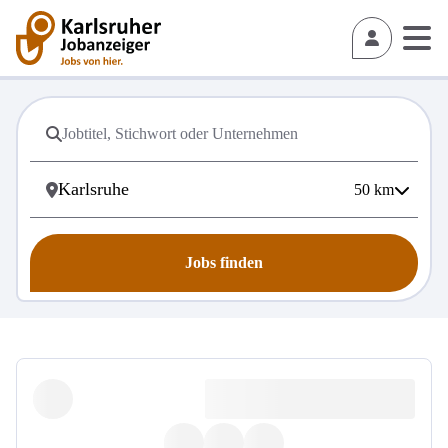
50
km
Jobs finden