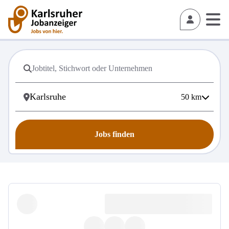
50
km
Jobs finden