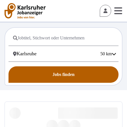
50
km
Jobs finden