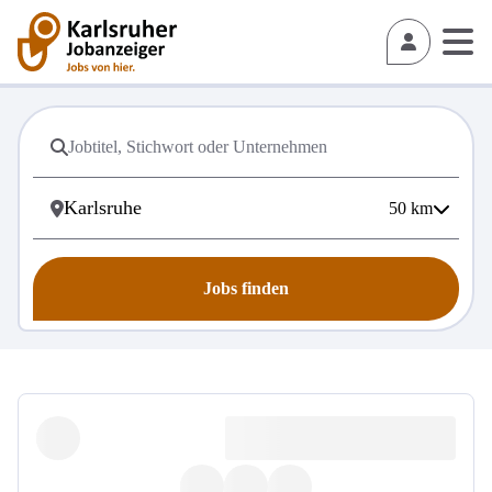
50
km
Jobs finden