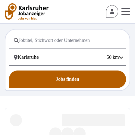
50
km
Jobs finden