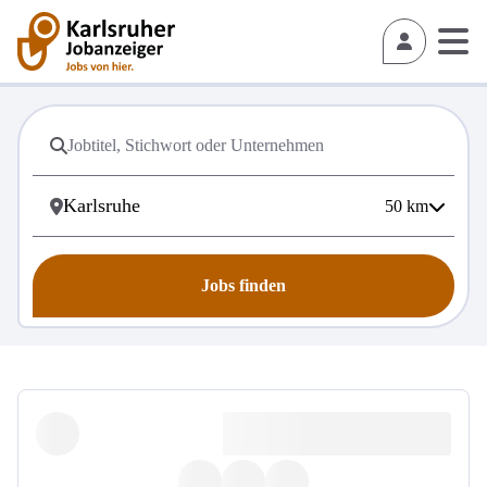
50
km
Jobs finden