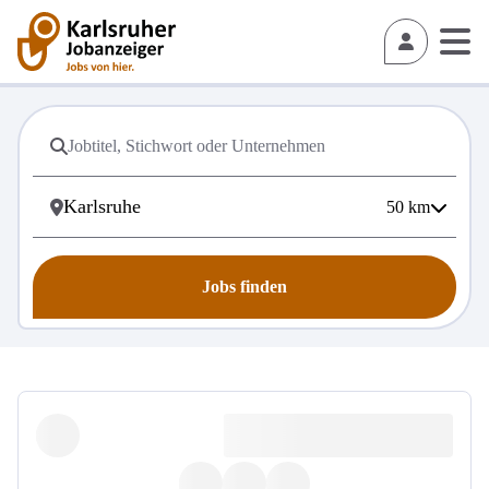
50
km
Jobs finden