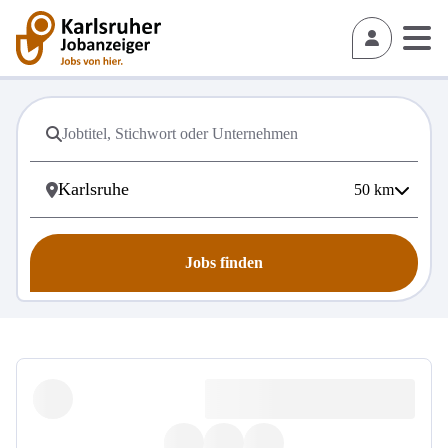
50
km
Jobs finden