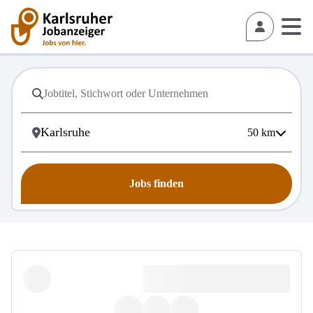
50
km
Jobs finden