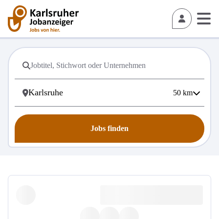
50
km
Jobs finden