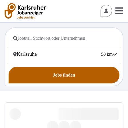
50
km
Jobs finden