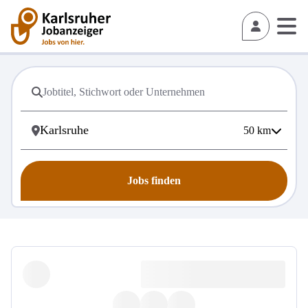
50
km
Jobs finden