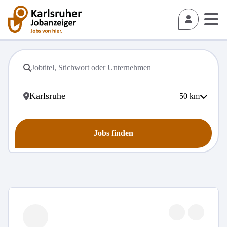
50
km
Jobs finden