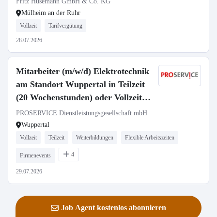
Fritz Husemann GmbH & Co. KG
Mülheim an der Ruhr
Vollzeit
Tarifvergütung
28.07.2026
Mitarbeiter (m/w/d) Elektrotechnik
am Standort Wuppertal in Teilzeit
(20 Wochenstunden) oder Vollzeit
(40 Wochenstunden)
PROSERVICE Dienstleistungsgesellschaft mbH
Wuppertal
Vollzeit
Teilzeit
Weiterbildungen
Flexible Arbeitszeiten
4
Firmenevents
29.07.2026
Job Agent kostenlos abonnieren