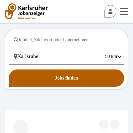
50
km
Jobs finden