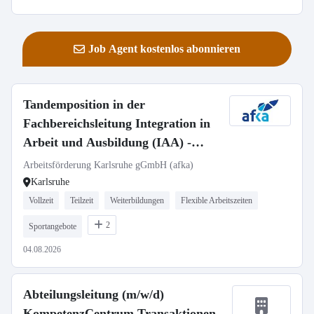
Job Agent kostenlos abonnieren
Tandemposition in der
Fachbereichsleitung Integration in
Arbeit und Ausbildung (IAA) -
Betriebliche Sozialberatung (m/w/d)
Arbeitsförderung Karlsruhe gGmbH (afka)
Vollzeit/Teilzeit
Karlsruhe
Vollzeit
Teilzeit
Weiterbildungen
Flexible Arbeitszeiten
2
Sportangebote
04.08.2026
Abteilungsleitung (m/w/d)
KompetenzCentrum Transaktionen