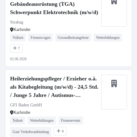
Gebäudeausrüstung (TGA)
Schwerpunkt Elektrotechnik (m/w/d)
Strabag
Karlsruhe
Vollzeit
Firmenwagen
Gesundheitsangebote
Weiterbildungen
7
02.08.2026
Heilerziehungspfleger / Erzieher o.ä.
als Kitabegleitung (m/w/d) - 24,5 Std.
/ Junge 5 Jahre / Autismus-
Spektrum-Störung & ADHS
GFI Baden GmbH
Karlsruhe
Teilzeit
Weiterbildungen
Firmenevents
4
Gute Verkehrsanbindung