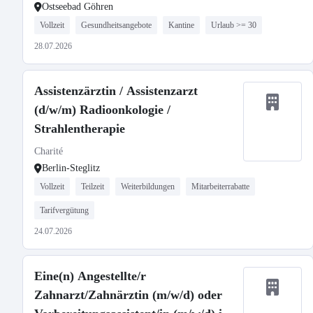
Ostseebad Göhren
Vollzeit
Gesundheitsangebote
Kantine
Urlaub >= 30
28.07.2026
Assistenzärztin / Assistenzarzt
(d/w/m) Radioonkologie /
Strahlentherapie
Charité
Berlin-Steglitz
Vollzeit
Teilzeit
Weiterbildungen
Mitarbeiterrabatte
Tarifvergütung
24.07.2026
Eine(n) Angestellte/r
Zahnarzt/Zahnärztin (m/w/d) oder