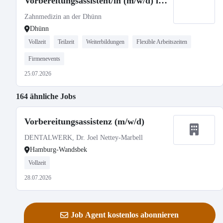
Vorbereitungsassistent/in (m/w/d) in
Voll- oder Teilzeit
Zahnmedizin an der Dhünn
Dhünn
Vollzeit
Teilzeit
Weiterbildungen
Flexible Arbeitszeiten
Firmenevents
25.07.2026
164 ähnliche Jobs
Vorbereitungsassistenz (m/w/d)
DENTALWERK, Dr. Joel Nettey-Marbell
Hamburg-Wandsbek
Vollzeit
28.07.2026
Job Agent kostenlos abonnieren